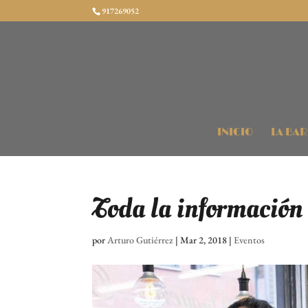
917269052
INICIO
LA BA
Toda la información
por
Arturo Gutiérrez
|
Mar 2, 2018
|
Eventos