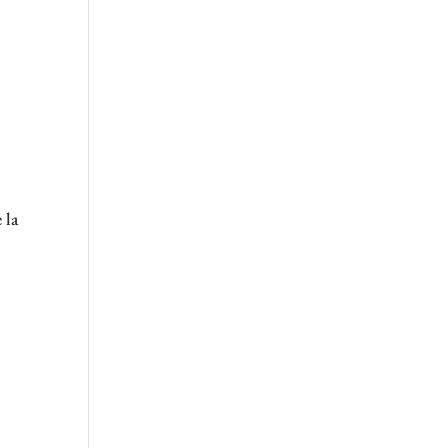
n
 la