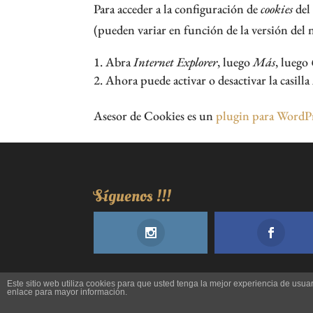
Para acceder a la configuración de
cookies
del
(pueden variar en función de la versión del 
Abra
Internet Explorer
, luego
Más
, luego
Ahora puede activar o desactivar la casilla
Asesor de Cookies es un
plugin para WordP
Síguenos !!!
Este sitio web utiliza cookies para que usted tenga la mejor experiencia de us
enlace para mayor información.