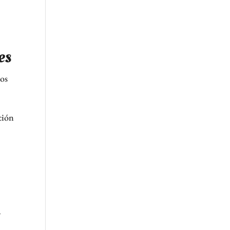
es
sos
ción
a