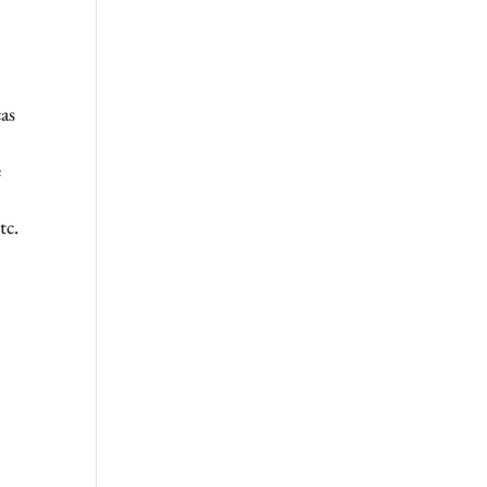
as
e
tc.