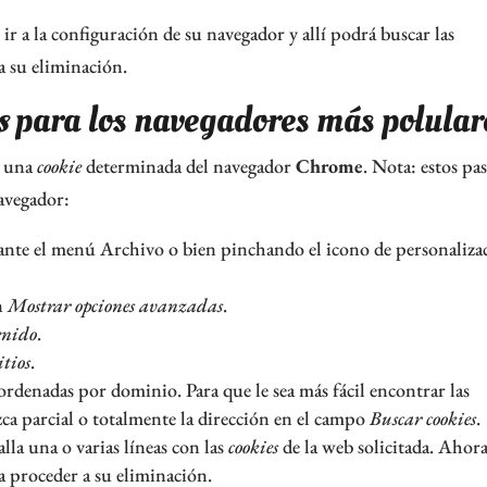
ir a la configuración de su navegador y allí podrá buscar las
a su eliminación.
s
para los navegadores más polular
a una
cookie
determinada del navegador
Chrome
. Nota: estos pa
navegador:
ante el menú Archivo o bien pinchando el icono de personaliza
ón
Mostrar opciones avanzadas
.
enido
.
itios
.
ordenadas por dominio. Para que le sea más fácil encontrar las
 parcial o totalmente la dirección en el campo
Buscar cookies
.
alla una o varias líneas con las
cookies
de la web solicitada. Ahor
 proceder a su eliminación.