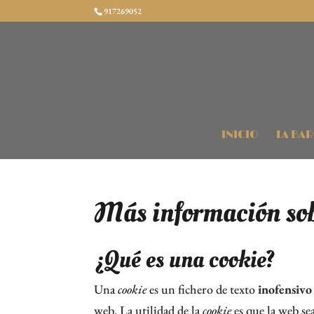
917269052
INICIO
LA BA
Más información sob
¿Qué es una cookie?
Una
cookie
es un fichero de texto
inofensivo
web. La utilidad de la
cookie
es que la web se